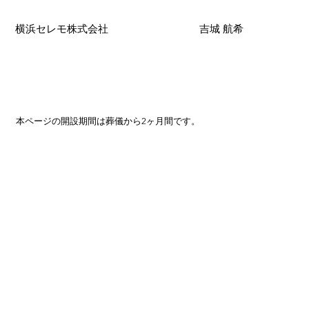
横浜セレモ株式会社
吉城 航希
本ページの開設期間は葬儀から2ヶ月間です。